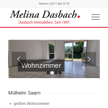
Telefon:
0177 / 283 73 75
Weiter
Wohnzimmer
1
2
3
4
Mülheim Saarn
großes Wohnzimmer